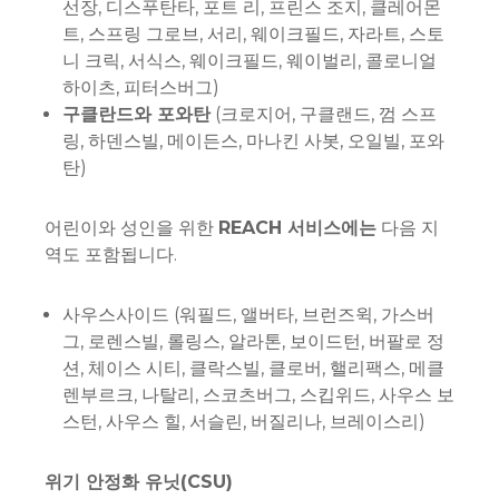
선장, 디스푸탄타, 포트 리, 프린스 조지, 클레어몬
트, 스프링 그로브, 서리, 웨이크필드, 자라트, 스토
니 크릭, 서식스, 웨이크필드, 웨이벌리, 콜로니얼
하이츠, 피터스버그)
구클란드와 포와탄
(크로지어, 구클랜드, 껌 스프
링, 하덴스빌, 메이든스, 마나킨 사봇, 오일빌, 포와
탄)
어린이와 성인을 위한
REACH 서비스에는
다음 지
역도 포함됩니다.
사우스사이드 (워필드, 앨버타, 브런즈윅, 가스버
그, 로렌스빌, 롤링스, 알라톤, 보이드턴, 버팔로 정
션, 체이스 시티, 클락스빌, 클로버, 핼리팩스, 메클
렌부르크, 나탈리, 스코츠버그, 스킵위드, 사우스 보
스턴, 사우스 힐, 서슬린, 버질리나, 브레이스리)
위기 안정화 유닛(CSU)