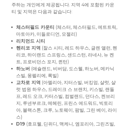
주하는 개인에게 제공됩니다. 지역 4에 포함된 카운
티 및 지역은 다음과 같습니다:
체스터필드 카운티
(체스터, 체스터필드, 에트트릭,
마토아카, 미들로디언, 모젤리)
리치먼드 시티
헨리코 지역
(찰스 시티, 레드 하우스, 글렌 앨런, 헨
리코, 하이랜드 스프링스, 샌드스턴, 라네사, 뉴 켄
트, 프로비던스 포지, 퀸턴)
하노버
(애슐랜드, 비버담, 도스웰, 하노버, 메카닉
스빌, 몽펠리에, 록빌)
교차로 지역
(아멜리아, 지터스빌, 버킹엄, 샬럿, 샬
럿 법원 하우스, 드레이크 스 브랜치, 키스빌, 랜돌
프, 레드 오크, 카터스빌, 컴벌랜드, 던다스, 켄브리
지, 루넨부르크, 메헤린, 프린스 에드워드, 빅토리
아, 블랙스톤, 크루, 노토웨이, 팜빌, 그린 베이, 라이
스)
D19
(호프웰, 딘위디, 맥케니, 엠포리아, 그린즈빌,