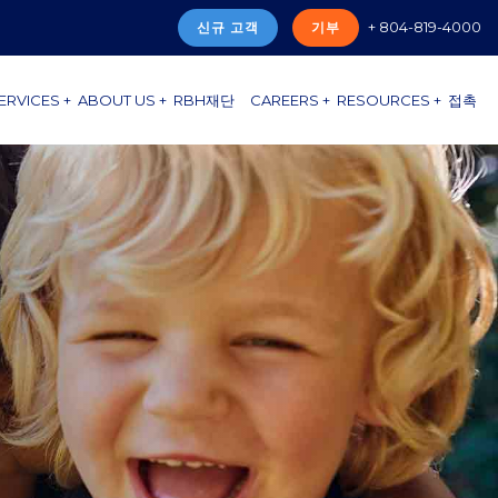
+ 804-819-4000
신규 고객
기부
ERVICES +
ABOUT US +
RBH재단
CAREERS +
RESOURCES +
접촉