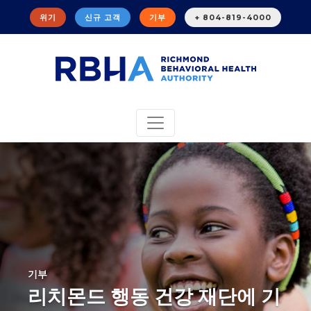
위기
신규 고객
기부
+ 804-819-4000
기부
리치몬드 행동 건강 재단에 기