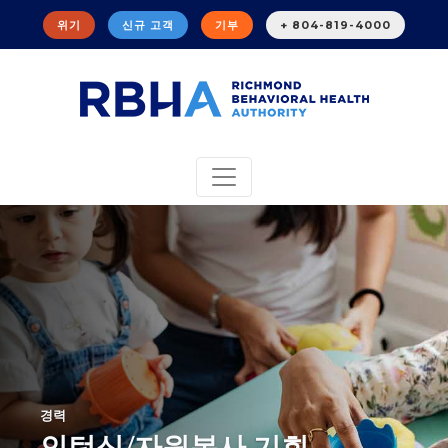
위기
신규 고객
기부
+ 804-819-4000
경력
인턴십/자원봉사 기회